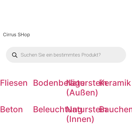
Cirrus SHop
Fliesen
Bodenbeläge
Naturstein
Keramik
(Außen)
Beton
Beleuchtung
Naturstein
Bauche
(Innen)